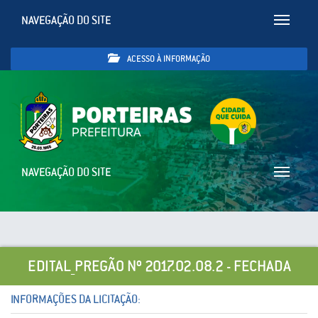
NAVEGAÇÃO DO SITE
Toggle
navigatio
ACESSO À INFORMAÇÃO
NAVEGAÇÃO DO SITE
Toggle
navigatio
EDITAL_PREGÃO Nº 2017.02.08.2 - FECHADA
INFORMAÇÕES DA LICITAÇÃO: