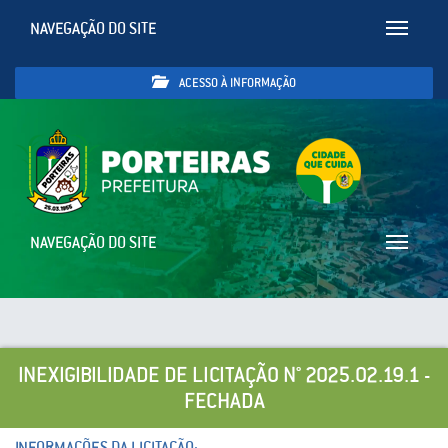
NAVEGAÇÃO DO SITE
Toggle
navigatio
ACESSO À INFORMAÇÃO
NAVEGAÇÃO DO SITE
Toggle
navigatio
INEXIGIBILIDADE DE LICITAÇÃO N° 2025.02.19.1 -
FECHADA
INFORMAÇÕES DA LICITAÇÃO: