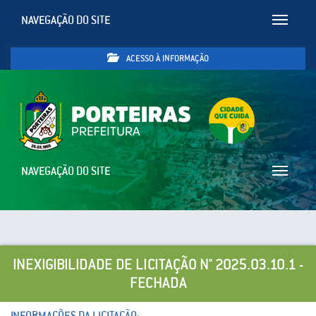
NAVEGAÇÃO DO SITE
Toggle
navigatio
ACESSO À INFORMAÇÃO
NAVEGAÇÃO DO SITE
Toggle
navigatio
INEXIGIBILIDADE DE LICITAÇÃO N° 2025.03.10.1 -
FECHADA
INFORMAÇÕES DA LICITAÇÃO: