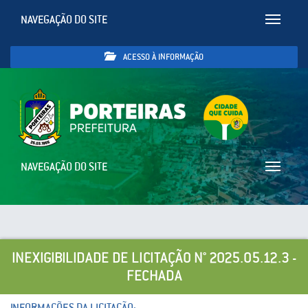
NAVEGAÇÃO DO SITE
Toggle
navigatio
ACESSO À INFORMAÇÃO
NAVEGAÇÃO DO SITE
Toggle
navigatio
INEXIGIBILIDADE DE LICITAÇÃO N° 2025.05.12.3 -
FECHADA
INFORMAÇÕES DA LICITAÇÃO: