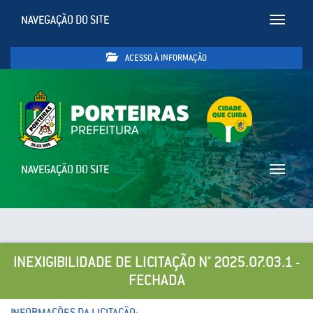
NAVEGAÇÃO DO SITE
Toggle
navigatio
ACESSO À INFORMAÇÃO
NAVEGAÇÃO DO SITE
Toggle
navigatio
INEXIGIBILIDADE DE LICITAÇÃO N° 2025.07.03.1 -
FECHADA
INFORMAÇÕES DA LICITAÇÃO: