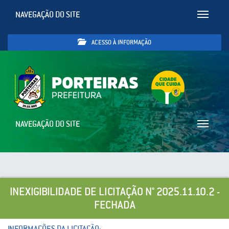
NAVEGAÇÃO DO SITE
Toggle
navigatio
ACESSO À INFORMAÇÃO
NAVEGAÇÃO DO SITE
Toggle
navigatio
INEXIGIBILIDADE DE LICITAÇÃO N° 2025.11.10.2 -
FECHADA
INFORMAÇÕES DA LICITAÇÃO: