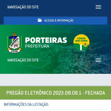
NAVEGAÇÃO DO SITE
Toggle
navigatio
ACESSO À INFORMAÇÃO
NAVEGAÇÃO DO SITE
Toggle
navigatio
PREGÃO ELETRÔNICO 2023.08.08.1 - FECHADA
INFORMAÇÕES DA LICITAÇÃO: