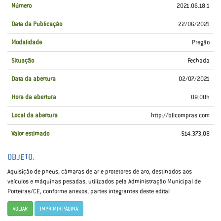
Número
2021.06.18.1
Data da Publicação
22/06/2021
Modalidade
Pregão
Situação
Fechada
Data da abertura
02/07/2021
Hora da abertura
09:00h
Local da abertura
http://bllcompras.com
Valor estimado
514.373,08
OBJETO:
Aquisição de pneus, câmaras de ar e protetores de aro, destinados aos
veículos e máquinas pesadas, utilizados pela Administração Municipal de
Porteiras/CE, conforme anexos, partes integrantes deste edital
VOLTAR
IMPRIMIR PÁGINA