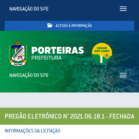
NAVEGAÇÃO DO SITE
Toggle
navigatio
ACESSO À INFORMAÇÃO
NAVEGAÇÃO DO SITE
Toggle
navigatio
PREGÃO ELETRÔNICO N° 2021.06.18.1 - FECHADA
INFORMAÇÕES DA LICITAÇÃO: