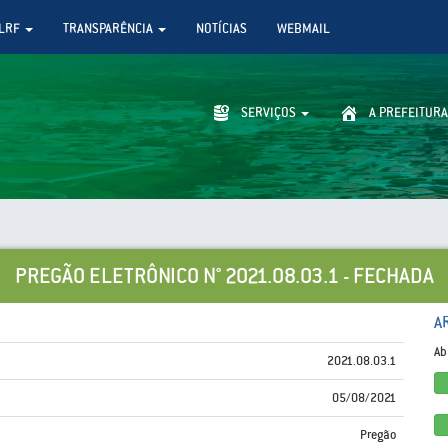
LRF
TRANSPARÊNCIA
NOTÍCIAS
WEBMAIL
SERVIÇOS
A PREFEITURA
PREGÃO ELETRÔNICO N° 2021.08.03.1 - FECHADA
A
Ab
2021.08.03.1
05/08/2021
Pregão