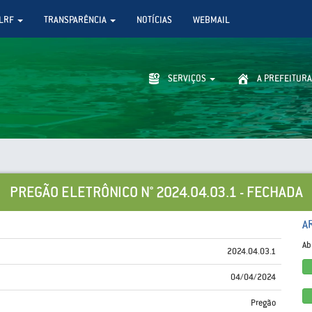
LRF
TRANSPARÊNCIA
NOTÍCIAS
WEBMAIL
SERVIÇOS
A PREFEITURA
PREGÃO ELETRÔNICO N° 2024.04.03.1 - FECHADA
A
Ab
2024.04.03.1
04/04/2024
Pregão