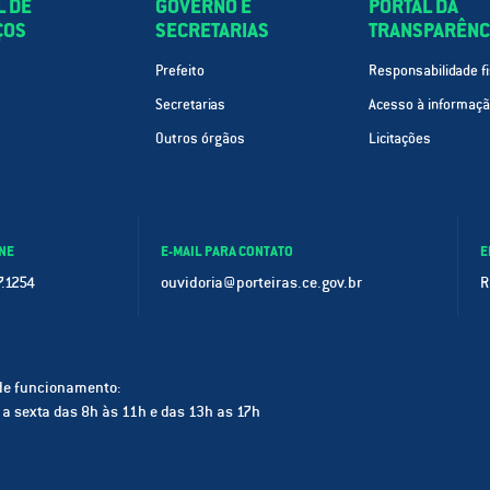
L DE
GOVERNO E
PORTAL DA
ÇOS
SECRETARIAS
TRANSPARÊNC
Prefeito
Responsabilidade fi
Secretarias
Acesso à informaç
Outros órgãos
Licitações
NE
E-MAIL PARA CONTATO
E
.1254
ouvidoria@porteiras.ce.gov.br
R
de funcionamento:
a sexta das 8h às 11h e das 13h as 17h