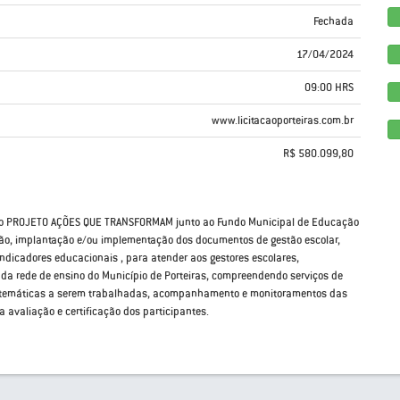
Fechada
17/04/2024
09:00 HRS
www.licitacaoporteiras.com.br
R$ 580.099,80
 do PROJETO AÇÕES QUE TRANSFORMAM junto ao Fundo Municipal de Educação
ção, implantação e/ou implementação dos documentos de gestão escolar,
dicadores educacionais , para atender aos gestores escolares,
I, da rede de ensino do Município de Porteiras, compreendendo serviços de
as temáticas a serem trabalhadas, acompanhamento e monitoramentos das
 avaliação e certificação dos participantes.