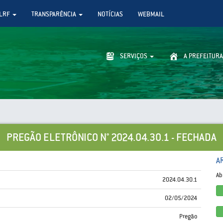
LRF
TRANSPARÊNCIA
NOTÍCIAS
WEBMAIL
SERVIÇOS
A PREFEITURA
PREGÃO ELETRÔNICO N° 2024.04.30.1 - FECHADA
A
Ab
2024.04.30.1
02/05/2024
Pregão