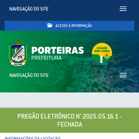
NAVEGAÇÃO DO SITE
Toggle
navigatio
ACESSO À INFORMAÇÃO
NAVEGAÇÃO DO SITE
Toggle
navigatio
PREGÃO ELETRÔNICO N° 2025.05.16.1 -
FECHADA
INFORMAÇÕES DA LICITAÇÃO: