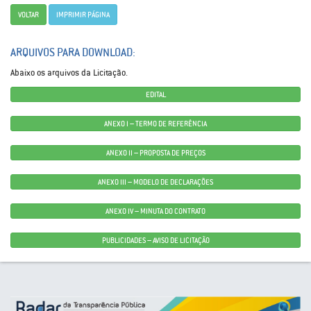
VOLTAR
IMPRIMIR PÁGINA
ARQUIVOS PARA DOWNLOAD:
Abaixo os arquivos da Licitação.
EDITAL
ANEXO I – TERMO DE REFERÊNCIA
ANEXO II – PROPOSTA DE PREÇOS
ANEXO III – MODELO DE DECLARAÇÕES
ANEXO IV – MINUTA DO CONTRATO
PUBLICIDADES – AVISO DE LICITAÇÃO