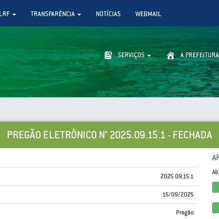
LRF
TRANSPARÊNCIA
NOTÍCIAS
WEBMAIL
SERVIÇOS
A PREFEITURA
PREGÃO ELETRÔNICO N° 2025.09.15.1 - FECHADA
A
Ab
2025.09.15.1
15/09/2025
Pregão