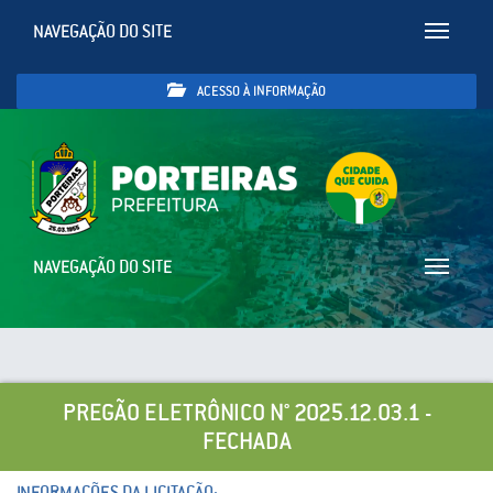
NAVEGAÇÃO DO SITE
Toggle
navigatio
ACESSO À INFORMAÇÃO
NAVEGAÇÃO DO SITE
Toggle
navigatio
PREGÃO ELETRÔNICO N° 2025.12.03.1 -
FECHADA
INFORMAÇÕES DA LICITAÇÃO: