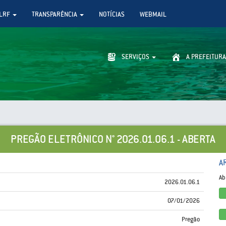
LRF
TRANSPARÊNCIA
NOTÍCIAS
WEBMAIL
SERVIÇOS
A PREFEITURA
PREGÃO ELETRÔNICO N° 2026.01.06.1 - ABERTA
A
Ab
2026.01.06.1
07/01/2026
Pregão