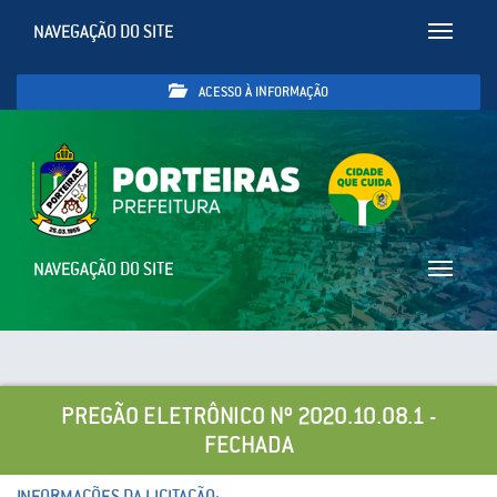
NAVEGAÇÃO DO SITE
Toggle
navigatio
ACESSO À INFORMAÇÃO
NAVEGAÇÃO DO SITE
Toggle
navigatio
PREGÃO ELETRÔNICO Nº 2020.10.08.1 -
FECHADA
INFORMAÇÕES DA LICITAÇÃO: