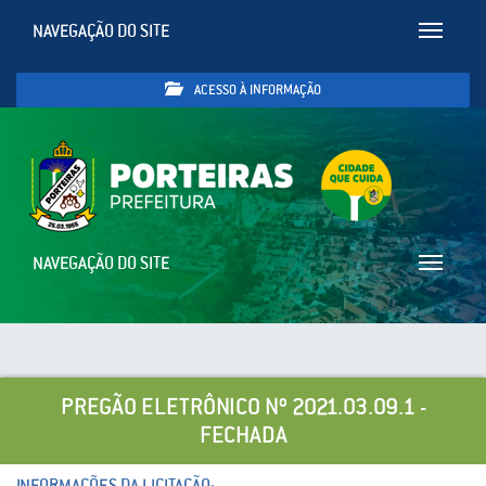
NAVEGAÇÃO DO SITE
Toggle
navigatio
ACESSO À INFORMAÇÃO
NAVEGAÇÃO DO SITE
Toggle
navigatio
PREGÃO ELETRÔNICO Nº 2021.03.09.1 -
FECHADA
INFORMAÇÕES DA LICITAÇÃO: