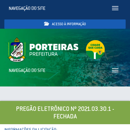
NAVEGAÇÃO DO SITE
Toggle
navigatio
ACESSO À INFORMAÇÃO
NAVEGAÇÃO DO SITE
Toggle
navigatio
PREGÃO ELETRÔNICO Nº 2021.03.30.1 -
FECHADA
INFORMAÇÕES DA LICITAÇÃO: