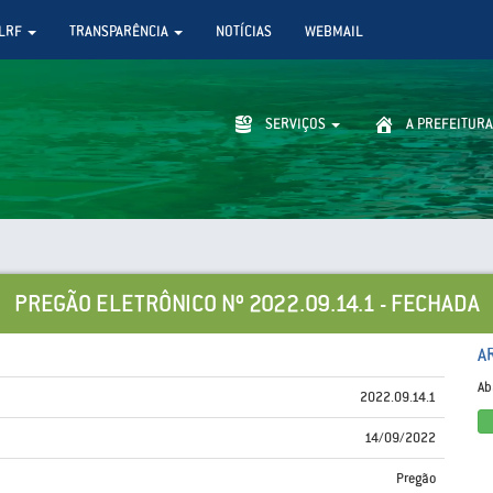
LRF
TRANSPARÊNCIA
NOTÍCIAS
WEBMAIL
SERVIÇOS
A PREFEITURA
PREGÃO ELETRÔNICO Nº 2022.09.14.1 - FECHADA
A
Ab
2022.09.14.1
14/09/2022
Pregão