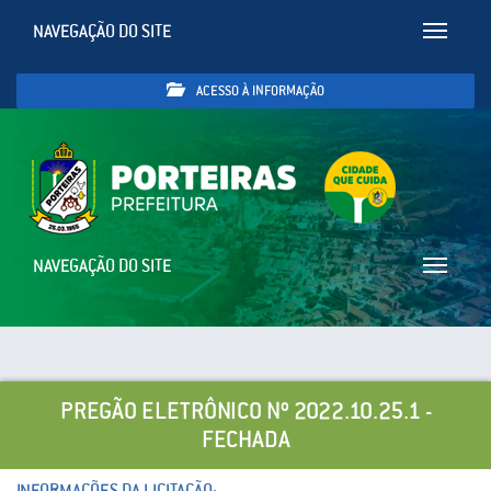
NAVEGAÇÃO DO SITE
Toggle
navigatio
ACESSO À INFORMAÇÃO
NAVEGAÇÃO DO SITE
Toggle
navigatio
PREGÃO ELETRÔNICO Nº 2022.10.25.1 -
FECHADA
INFORMAÇÕES DA LICITAÇÃO: