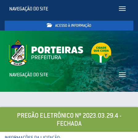
NAVEGAÇÃO DO SITE
Toggle
navigatio
ACESSO À INFORMAÇÃO
NAVEGAÇÃO DO SITE
Toggle
navigatio
PREGÃO ELETRÔNICO Nº 2023.03.29.4 -
FECHADA
INFORMAÇÕES DA LICITAÇÃO: