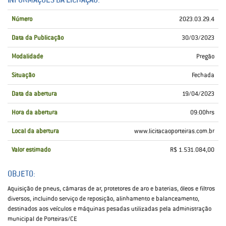
Número
2023.03.29.4
Data da Publicação
30/03/2023
Modalidade
Pregão
Situação
Fechada
Data da abertura
19/04/2023
Hora da abertura
09:00hrs
Local da abertura
www.licitacaoporteiras.com.br
Valor estimado
R$ 1.531.084,00
OBJETO:
Aquisição de pneus, câmaras de ar, protetores de aro e baterias, óleos e filtros
diversos, incluindo serviço de reposição, alinhamento e balanceamento,
destinados aos veículos e máquinas pesadas utilizadas pela administração
municipal de Porteiras/CE