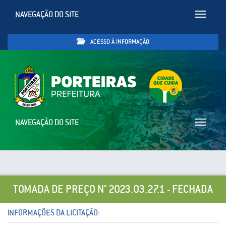
NAVEGAÇÃO DO SITE
Toggle
navigatio
ACESSO À INFORMAÇÃO
NAVEGAÇÃO DO SITE
Toggle
navigatio
TOMADA DE PREÇO N° 2023.03.27.1 - FECHADA
INFORMAÇÕES DA LICITAÇÃO: