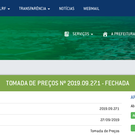
LRF
TRANSPARÊNCIA
NOTÍCIAS
WEBMAIL
SERVIÇOS
A PREFEITURA
TOMADA DE PREÇOS Nº 2019.09.27.1 - FECHADA
A
Ab
2019.09.27.1
A
27/09/2019
Tomada de Preços