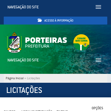
NAVEGAÇÃO DO SITE
Toggle
navigatio
ACESSO À INFORMAÇÃO
NAVEGAÇÃO DO SITE
Toggle
navigatio
Página Inicial
»
Licitações
LICITAÇÕES
OPÇÕES