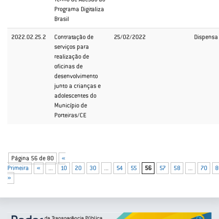
Programa Digitaliza
Brasil
2022.02.25.2
Contratação de
25/02/2022
Dispensa
serviços para
realização de
oficinas de
desenvolvimento
junto a crianças e
adolescentes do
Município de
Porteiras/CE
Página 56 de 80
«
Primeira
«
...
10
20
30
...
54
55
56
57
58
...
70
8
»