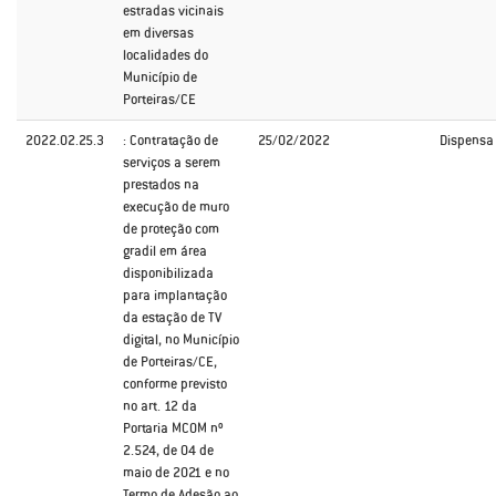
estradas vicinais
em diversas
localidades do
Município de
Porteiras/CE
2022.02.25.3
: Contratação de
25/02/2022
Dispensa
serviços a serem
prestados na
execução de muro
de proteção com
gradil em área
disponibilizada
para implantação
da estação de TV
digital, no Município
de Porteiras/CE,
conforme previsto
no art. 12 da
Portaria MCOM nº
2.524, de 04 de
maio de 2021 e no
Termo de Adesão ao