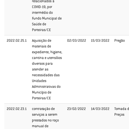
relacionados à
COVID-19, por
intermédio do
Fundo Municipal de
Saúde de
Porteiras/CE
2022.02.25.1
Aquisição de
02/03/2022
15/03/2022
Pregão
materiais de
expediente, higiene,
cantina e utensílios
diversos para
atender as
necessidades das
Unidades
Administrativas do
Município de
Porteiras/CE
2022.02.23.1
contratação de
23/02/2022
14/03/2022
Tomada 
serviços a serem
Preços
prestados no roço
manual de