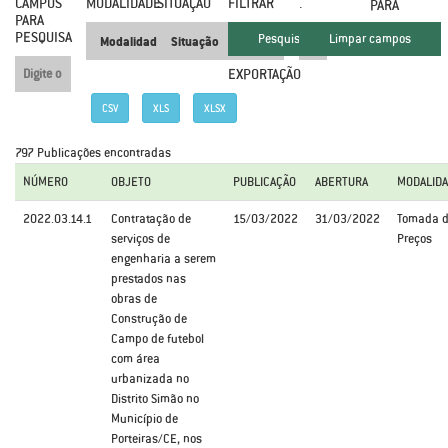
CAMPOS
MODALIDADE
SITUAÇÃO
FILTRAR
.
PARA
PARA
PESQUISA
EXPORTAÇÃO
CSV
XLS
XLSX
797 Publicações encontradas
NÚMERO
OBJETO
PUBLICAÇÃO
ABERTURA
MODALID
2022.03.14.1
Contratação de
15/03/2022
31/03/2022
Tomada 
serviços de
Preços
engenharia a serem
prestados nas
obras de
Construção de
Campo de futebol
com área
urbanizada no
Distrito Simão no
Município de
Porteiras/CE, nos