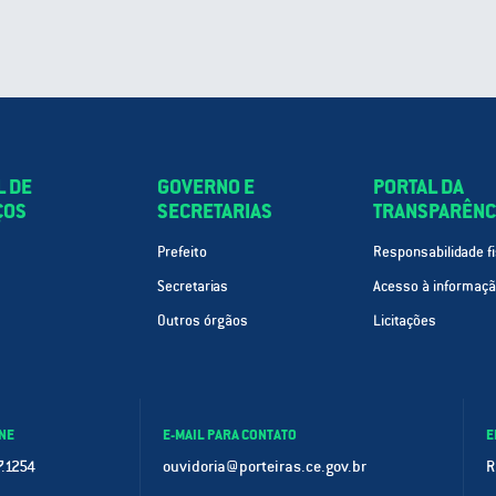
L DE
GOVERNO E
PORTAL DA
ÇOS
SECRETARIAS
TRANSPARÊNC
Prefeito
Responsabilidade fi
Secretarias
Acesso à informaç
Outros órgãos
Licitações
NE
E-MAIL PARA CONTATO
E
.1254
ouvidoria@porteiras.ce.gov.br
R