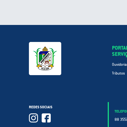
PORTA
SERVI
Ouvidoria
Tributos
REDES SOCIAIS
TELEFO
88 3557