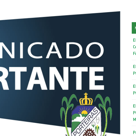
E
C
F
E
P
E
P
E
P
M
P