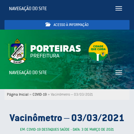
NAVEGAÇÃO DO SITE
Toggle
navigatio
ACESSO À INFORMAÇÃO
NAVEGAÇÃO DO SITE
Toggle
navigatio
Página Inicial
»
COVID-19
»
Vacinômetro – 03/03/2021
Vacinômetro – 03/03/2021
EM: COVID-19 DESTAQUES SAÚDE - DATA: 3 DE MARÇO DE 2021