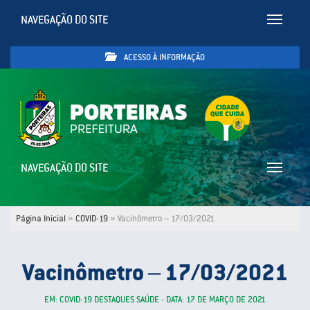
NAVEGAÇÃO DO SITE
Toggle
navigatio
ACESSO À INFORMAÇÃO
NAVEGAÇÃO DO SITE
Toggle
navigatio
Página Inicial
»
COVID-19
»
Vacinômetro – 17/03/2021
Vacinômetro – 17/03/2021
EM: COVID-19 DESTAQUES SAÚDE - DATA: 17 DE MARÇO DE 2021