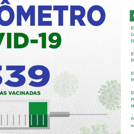
E
C
F
E
P
E
P
E
P
M
P
s