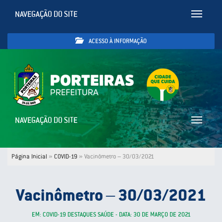
NAVEGAÇÃO DO SITE
Toggle
navigatio
ACESSO À INFORMAÇÃO
NAVEGAÇÃO DO SITE
Toggle
navigatio
Página Inicial
»
COVID-19
»
Vacinômetro – 30/03/2021
Vacinômetro – 30/03/2021
EM: COVID-19 DESTAQUES SAÚDE - DATA: 30 DE MARÇO DE 2021