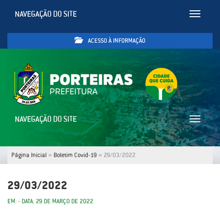
NAVEGAÇÃO DO SITE
Toggle
navigatio
ACESSO À INFORMAÇÃO
NAVEGAÇÃO DO SITE
Toggle
navigatio
Página Inicial
»
Boletim Covid-19
»
29/03/2022
29/03/2022
EM: - DATA: 29 DE MARÇO DE 2022