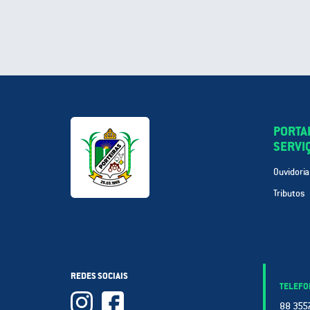
PORTA
SERVI
Ouvidoria
Tributos
REDES SOCIAIS
TELEFO
88 3557