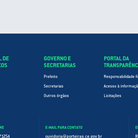
L DE
GOVERNO E
PORTAL DA
ÇOS
SECRETARIAS
TRANSPARÊNC
Prefeito
Responsabilidade fi
Secretarias
Acesso à informaç
Outros órgãos
Licitações
NE
E-MAIL PARA CONTATO
E
.1254
ouvidoria@porteiras.ce.gov.br
R