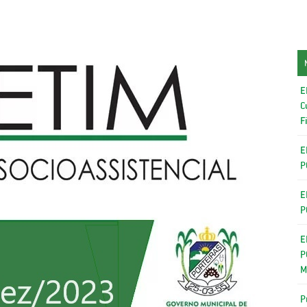
E
C
F
E
P
E
P
E
P
M
P