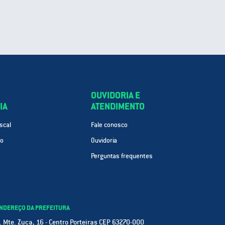
OUVIDORIA E
IA
ATENDIMENTO
scal
Fale conosco
ão
Ouvidoria
Perguntas frequentes
NDEREÇO DA PREFEITURA
. Mte. Zuca, 16 - Centro Porteiras CEP 63270-000