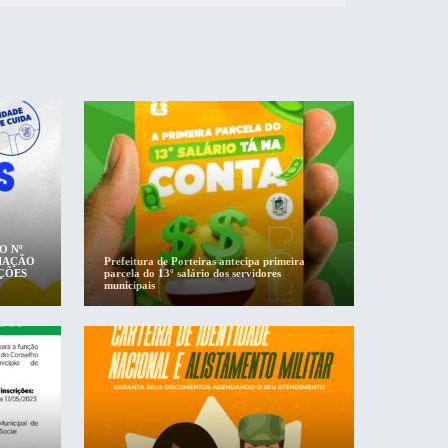
O Nº
MIAÇÃO
Prefeitura de Porteiras antecipa primeira
ÇÕES
parcela do 13º salário dos servidores
municipais