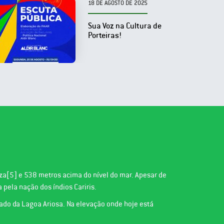
18 DE AGOSTO DE 2025
Sua Voz na Cultura de
Porteiras!
leza[5] e 538 metros acima do nível do mar. Apesar de
pela nação dos índios Cariris.
 lado da Lagoa Ariosa. Na elevação onde hoje está