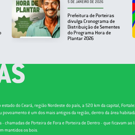
5 DE JANEIRO DE 2026
Prefeitura de Porteiras
divulga Cronograma de
Distribuição de Sementes
o
do Programa Hora de
Plantar 2026
AS
do estado do Ceará, região Nordeste do país, a 520 km da capital, Forta
povoamento é um dos mais antigos da região, dentro da área habitada 
as - chamadas de Porteira de Fora e Porteira de Dentro - que ficavam ao
am mantidos os bois.