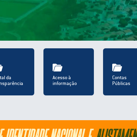
tal da
Acesso à
Contas
nsparência
informação
Públicas