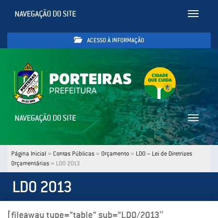
NAVEGAÇÃO DO SITE
Toggle
navigatio
ACESSO À INFORMAÇÃO
NAVEGAÇÃO DO SITE
Toggle
navigatio
Página Inicial
»
Contas Públicas
»
Orçamento
»
LDO – Lei de Diretrizes
Orçamentárias
»
LDO 2013
LDO 2013
[fileaway type=”table” sub=”LDO/2013″