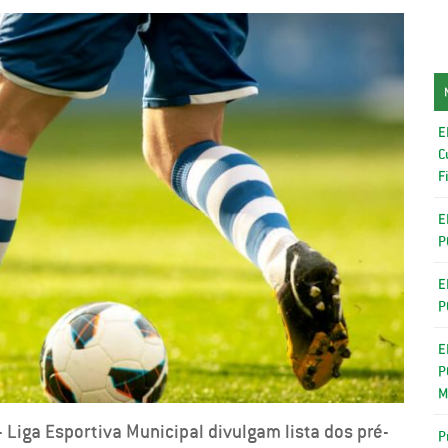
E
C
F
E
P
E
P
E
P
M
Liga Esportiva Municipal divulgam lista dos pré-
P