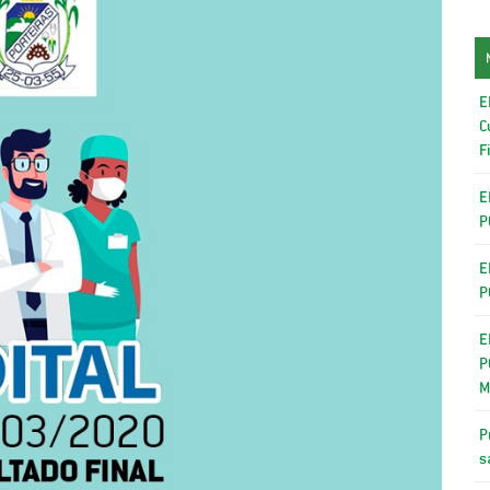
E
C
F
E
P
E
P
E
P
M
P
s