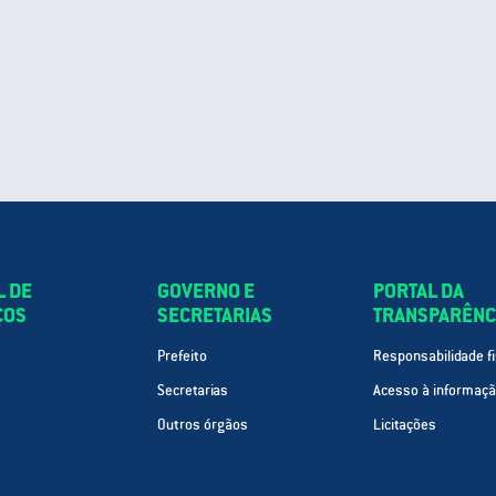
L DE
GOVERNO E
PORTAL DA
ÇOS
SECRETARIAS
TRANSPARÊNC
Prefeito
Responsabilidade fi
Secretarias
Acesso à informaç
Outros órgãos
Licitações