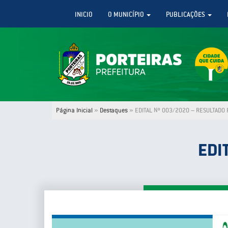
INICIO
O MUNICÍPIO
PUBLICAÇÕES
Página Inicial
»
Destaques
»
EDITAL Nº 003/2020 – RESULTADO 
EDI