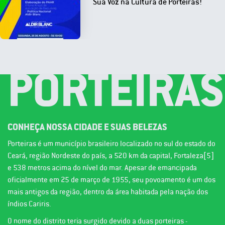
Sua Voz na Cultura de Porteiras!
PORTEIRAS
CONHEÇA NOSSA CIDADE E SUAS BELEZAS
Porteiras é um município brasileiro localizado no sul do estado do
Ceará, região Nordeste do país, a 520 km da capital, Fortaleza[5]
e 538 metros acima do nível do mar. Apesar de emancipada
oficialmente em 25 de março de 1955, seu povoamento é um dos
mais antigos da região, dentro da área habitada pela nação dos
índios Cariris.
O nome do distrito teria surgido devido a duas porteiras -