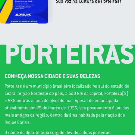
Sua Voz na Cultura de Porteiras!
PORTEIRAS
CONHEÇA NOSSA CIDADE E SUAS BELEZAS
Porteiras é um município brasileiro localizado no sul do estado do
Ceará, região Nordeste do país, a 520 km da capital, Fortaleza[5]
e 538 metros acima do nível do mar. Apesar de emancipada
oficialmente em 25 de março de 1955, seu povoamento é um dos
mais antigos da região, dentro da área habitada pela nação dos
índios Cariris.
O nome do distrito teria surgido devido a duas porteiras -