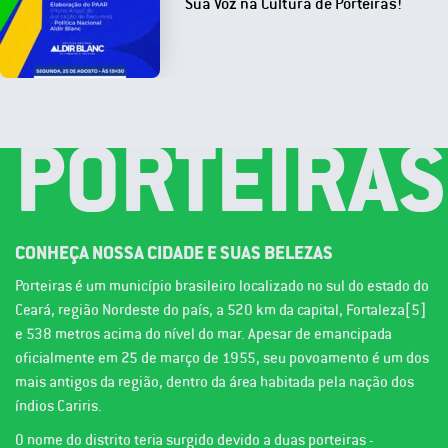
Sua Voz na Cultura de Porteiras!
PORTEIRAS
CONHEÇA NOSSA CIDADE E SUAS BELEZAS
Porteiras é um município brasileiro localizado no sul do estado do
Ceará, região Nordeste do país, a 520 km da capital, Fortaleza[5]
e 538 metros acima do nível do mar. Apesar de emancipada
oficialmente em 25 de março de 1955, seu povoamento é um dos
mais antigos da região, dentro da área habitada pela nação dos
índios Cariris.
O nome do distrito teria surgido devido a duas porteiras -