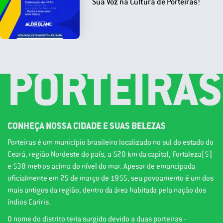
Sua Voz na Cultura de Porteiras!
PORTEIRAS
CONHEÇA NOSSA CIDADE E SUAS BELEZAS
Porteiras é um município brasileiro localizado no sul do estado do
Ceará, região Nordeste do país, a 520 km da capital, Fortaleza[5]
e 538 metros acima do nível do mar. Apesar de emancipada
oficialmente em 25 de março de 1955, seu povoamento é um dos
mais antigos da região, dentro da área habitada pela nação dos
índios Cariris.
O nome do distrito teria surgido devido a duas porteiras -