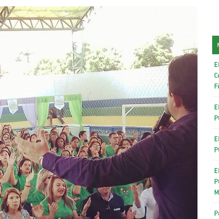
E
C
F
E
P
E
P
E
P
M
P