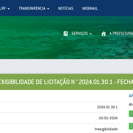
LRF
TRANSPARÊNCIA
NOTÍCIAS
WEBMAIL
SERVIÇOS
A PREFEITURA
EXIGIBILIDADE DE LICITAÇÃO N ° 2024.01.30.1 - FECH
A
Ab
2024.01.30.1
30/01/2024
Inexigibilidade