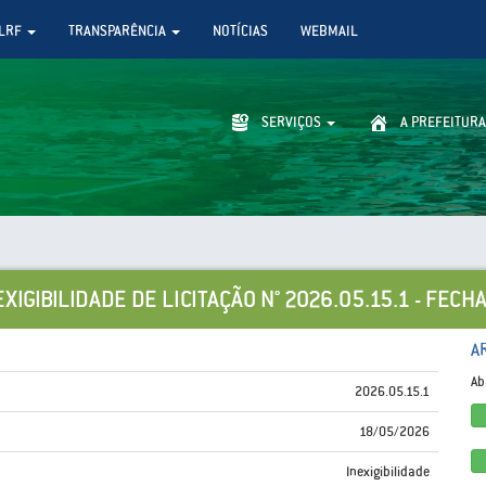
LRF
TRANSPARÊNCIA
NOTÍCIAS
WEBMAIL
SERVIÇOS
A PREFEITURA
EXIGIBILIDADE DE LICITAÇÃO N° 2026.05.15.1 - FECH
A
Ab
2026.05.15.1
18/05/2026
Inexigibilidade