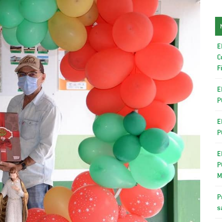
E
C
F
E
P
E
P
E
P
M
P
s