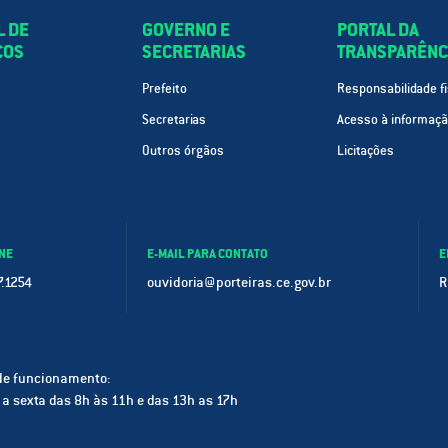
L DE
GOVERNO E
PORTAL DA
ÇOS
SECRETARIAS
TRANSPARÊNC
Prefeito
Responsabilidade fi
Secretarias
Acesso à informaç
Outros órgãos
Licitações
NE
E-MAIL PARA CONTATO
E
.1254
ouvidoria@porteiras.ce.gov.br
R
de funcionamento:
a sexta das 8h às 11h e das 13h as 17h