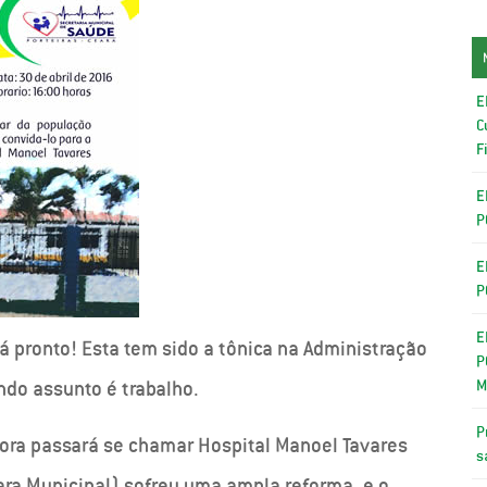
E
C
F
E
P
E
P
E
á pronto! Esta tem sido a tônica na Administração
P
M
ndo assunto é trabalho.
P
gora passará se chamar Hospital Manoel Tavares
s
ara Municipal) sofreu uma ampla reforma, e o