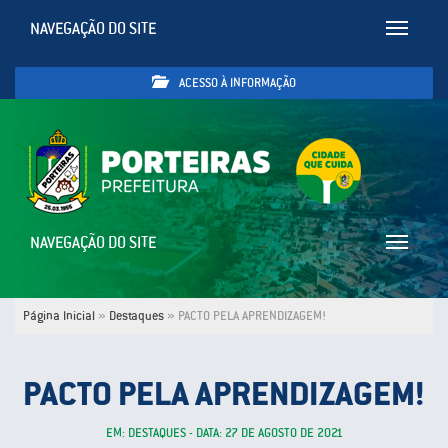
NAVEGAÇÃO DO SITE
Toggle
navigatio
ACESSO À INFORMAÇÃO
NAVEGAÇÃO DO SITE
Toggle
navigatio
Página Inicial
»
Destaques
»
PACTO PELA APRENDIZAGEM!
PACTO PELA APRENDIZAGEM!
EM: DESTAQUES - DATA: 27 DE AGOSTO DE 2021