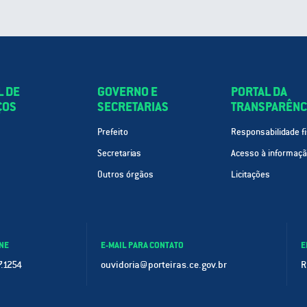
L DE
GOVERNO E
PORTAL DA
ÇOS
SECRETARIAS
TRANSPARÊNC
Prefeito
Responsabilidade fi
Secretarias
Acesso à informaç
Outros órgãos
Licitações
NE
E-MAIL PARA CONTATO
E
.1254
ouvidoria@porteiras.ce.gov.br
R