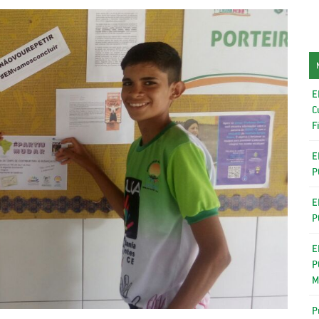
E
C
F
E
P
E
P
E
P
M
P