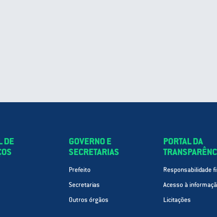
L DE
GOVERNO E
PORTAL DA
ÇOS
SECRETARIAS
TRANSPARÊNC
Prefeito
Responsabilidade fi
Secretarias
Acesso à informaç
Outros órgãos
Licitações