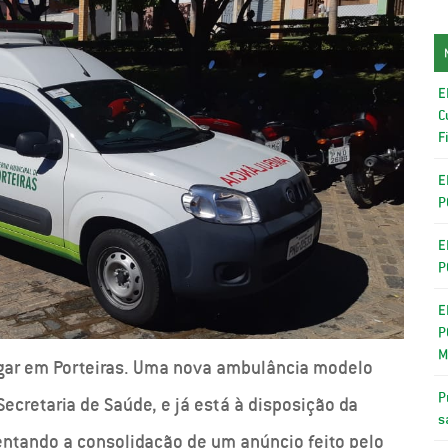
E
C
F
E
P
E
P
E
P
M
egar em Porteiras. Uma nova ambulância modelo
P
Secretaria de Saúde, e já está à disposição da
s
entando a consolidação de um anúncio feito pelo