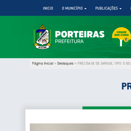
INICIO
O MUNICÍPIO
PUBLICAÇÕES
Página Inicial
»
Destaques
»
PRECISA-SE DE SANGUE, TIPO: O SE
PR