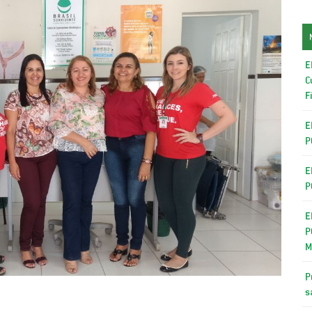
E
C
F
E
P
E
P
E
P
M
P
s