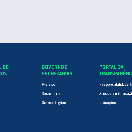
L DE
GOVERNO E
PORTAL DA
ÇOS
SECRETARIAS
TRANSPARÊNC
Prefeito
Responsabilidade fi
Secretarias
Acesso à informaç
Outros órgãos
Licitações