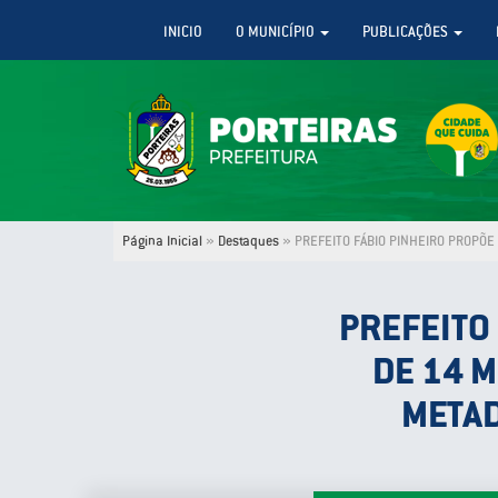
INICIO
O MUNICÍPIO
PUBLICAÇÕES
Página Inicial
»
Destaques
»
PREFEITO FÁBIO PINHEIRO PROPÕE 
PREFEITO
DE 14 M
METAD