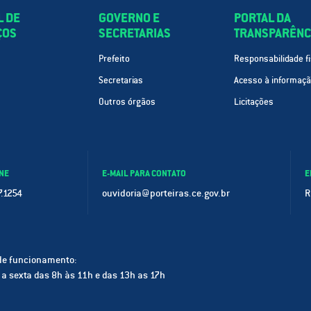
L DE
GOVERNO E
PORTAL DA
ÇOS
SECRETARIAS
TRANSPARÊNC
Prefeito
Responsabilidade fi
Secretarias
Acesso à informaç
Outros órgãos
Licitações
NE
E-MAIL PARA CONTATO
E
.1254
ouvidoria@porteiras.ce.gov.br
R
de funcionamento:
a sexta das 8h às 11h e das 13h as 17h