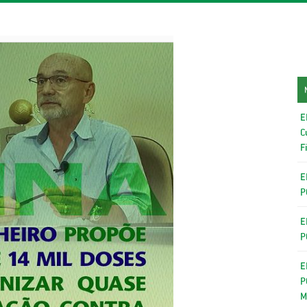
E
C
F
E
P
E
P
E
P
M